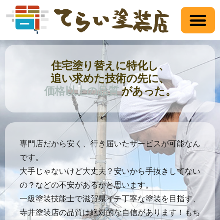
塗装の品質
一軒家の塗装
不動産・賃貸のオーナー様へ
寺井塗装店について
お見積り・ご相談
住宅塗り替えに特化し、
追い求めた技術の先に、
価格以上の品質
があった。
専門店だから安く、行き届いたサービスが可能なん
です。
大手じゃないけど大丈夫？安いから手抜きしてない
の？などの不安があるかと思います。
一級塗装技能士で滋賀県イチ丁寧な塗装を目指す、
寺井塗装店の品質は絶対的な自信があります！もち