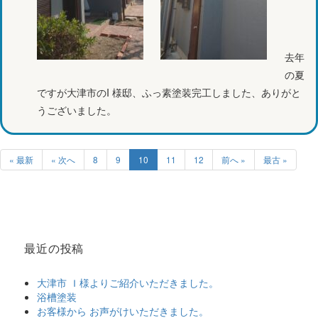
去年
の夏
ですが大津市のI 様邸、ふっ素塗装完工しました、ありがと
うございました。
« 最新
« 次へ
8
9
10
11
12
前へ »
最古 »
最近の投稿
大津市 Ｉ様よりご紹介いただきました。
浴槽塗装
お客様から お声がけいただきました。