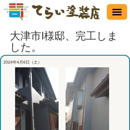
塗装の品質
一軒家の塗装
不動産・賃貸のオーナー様へ
寺井塗装店について
お見積り・ご相談
大津市I様邸、完工しま
した。
2024年4月6日（土）